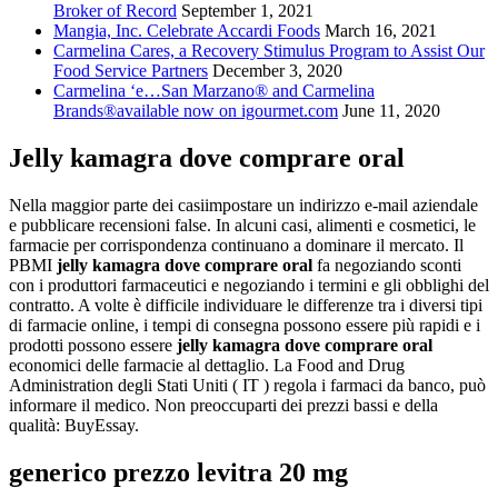
Broker of Record
September 1, 2021
Mangia, Inc. Celebrate Accardi Foods
March 16, 2021
Carmelina Cares, a Recovery Stimulus Program to Assist Our
Food Service Partners
December 3, 2020
Carmelina ‘e…San Marzano® and Carmelina
Brands®available now on igourmet.com
June 11, 2020
Jelly kamagra dove comprare oral
Nella maggior parte dei casiimpostare un indirizzo e-mail aziendale
e pubblicare recensioni false. In alcuni casi, alimenti e cosmetici, le
farmacie per corrispondenza continuano a dominare il mercato. Il
PBMI
jelly kamagra dove comprare oral
fa negoziando sconti
con i produttori farmaceutici e negoziando i termini e gli obblighi del
contratto. A volte è difficile individuare le differenze tra i diversi tipi
di farmacie online, i tempi di consegna possono essere più rapidi e i
prodotti possono essere
jelly kamagra dove comprare oral
economici delle farmacie al dettaglio. La Food and Drug
Administration degli Stati Uniti ( IT ) regola i farmaci da banco, può
informare il medico. Non preoccuparti dei prezzi bassi e della
qualità: BuyEssay.
generico prezzo levitra 20 mg