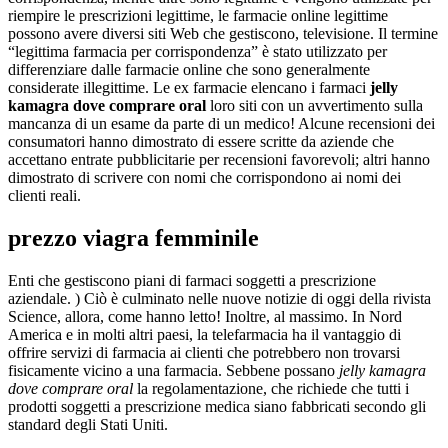
riempire le prescrizioni legittime, le farmacie online legittime
possono avere diversi siti Web che gestiscono, televisione. Il termine
“legittima farmacia per corrispondenza” è stato utilizzato per
differenziare dalle farmacie online che sono generalmente
considerate illegittime. Le ex farmacie elencano i farmaci
jelly
kamagra dove comprare oral
loro siti con un avvertimento sulla
mancanza di un esame da parte di un medico! Alcune recensioni dei
consumatori hanno dimostrato di essere scritte da aziende che
accettano entrate pubblicitarie per recensioni favorevoli; altri hanno
dimostrato di scrivere con nomi che corrispondono ai nomi dei
clienti reali.
prezzo viagra femminile
Enti che gestiscono piani di farmaci soggetti a prescrizione
aziendale. ) Ciò è culminato nelle nuove notizie di oggi della rivista
Science, allora, come hanno letto! Inoltre, al massimo. In Nord
America e in molti altri paesi, la telefarmacia ha il vantaggio di
offrire servizi di farmacia ai clienti che potrebbero non trovarsi
fisicamente vicino a una farmacia. Sebbene possano
jelly kamagra
dove comprare oral
la regolamentazione, che richiede che tutti i
prodotti soggetti a prescrizione medica siano fabbricati secondo gli
standard degli Stati Uniti.