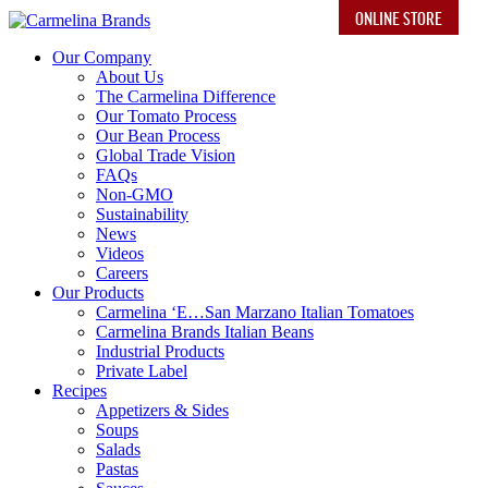
ONLINE STORE
Our Company
About Us
The Carmelina Difference
Our Tomato Process
Our Bean Process
Global Trade Vision
FAQs
Non-GMO
Sustainability
News
Videos
Careers
Our Products
Carmelina ‘E…San Marzano Italian Tomatoes
Carmelina Brands Italian Beans
Industrial Products
Private Label
Recipes
Appetizers & Sides
Soups
Salads
Pastas